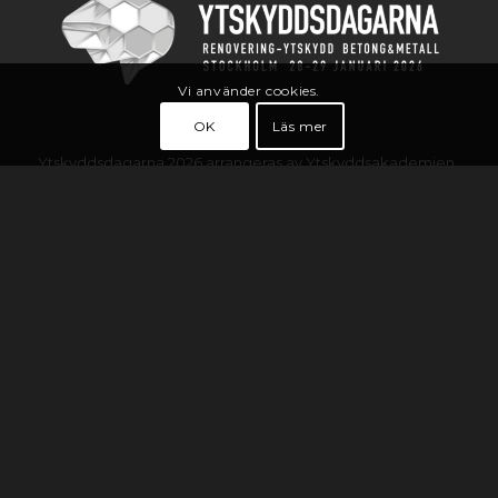
Vi använder cookies.
OK
Läs mer
Ytskyddsdagarna 2026 arrangeras av Ytskyddsakademien
i samarbete med bl.a Frosio, Research Institutes of
Sweden (RISE), Stålbyggnadsinstitutet ( SBI ), SSG,
Entreprenörsgruppen och Auktoriserade
Rostskyddsföretag.