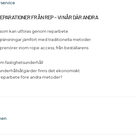
rservice
EPARATIONER FRÅN REP – VI NÅR DÄR ANDRA
 som kan utföras genom reparbete.
ränsningar jämfört med traditionella metoder.
eprenörer inom rope access, från beställarens
m fastighetsunderhåll
 underhållsåtgärder finns det ekonomiskt
a reparbete före andra metoder?
nen