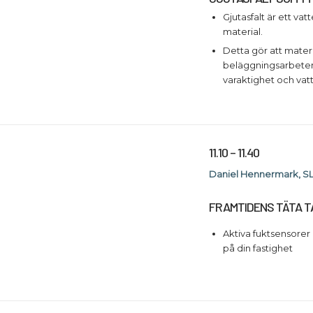
Gjutasfalt är ett va
material.
Detta gör att materi
beläggningsarbeten 
varaktighet och vat
11.10 – 11.40
Daniel Hennermark, S
FRAMTIDENS TÄTA T
Aktiva fuktsensorer
på din fastighet