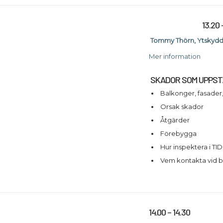
13.20 
Tommy Thörn, Ytskyd
Mer information
SKADOR SOM UPPST
Balkonger, fasader,
Orsak skador
Åtgärder
Förebygga
Hur inspektera i TID
Vem kontakta vid 
14.00 – 14.30