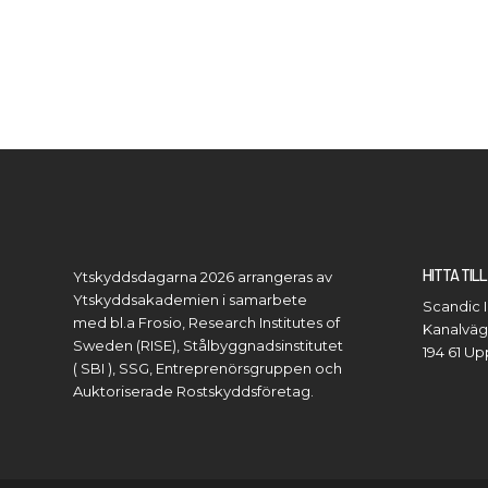
HITTA TIL
Ytskyddsdagarna 2026 arrangeras av
Ytskyddsakademien i samarbete
Scandic I
med bl.a Frosio, Research Institutes of
Kanalväg
Sweden (RISE), Stålbyggnadsinstitutet
194 61 U
( SBI ), SSG, Entreprenörsgruppen och
Auktoriserade Rostskyddsföretag.