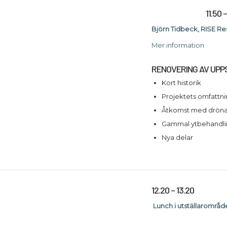
11.50 
Björn Tidbeck, RISE Re
Mer information
RENOVERING AV UP
Kort historik
Projektets omfattn
Åtkomst med drönar
Gammal ytbehandli
Nya delar
12.20 – 13.20
Lunch i utställarområd