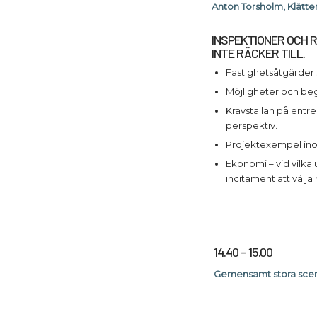
Anton Torsholm, Klätte
INSPEKTIONER OCH R
INTE RÄCKER TILL.
Fastighetsåtgärder
Möjligheter och beg
Kravställan på entr
perspektiv.
Projektexempel ino
Ekonomi – vid vilka
incitament att välj
14.40 – 15.00
Gemensamt stora sce