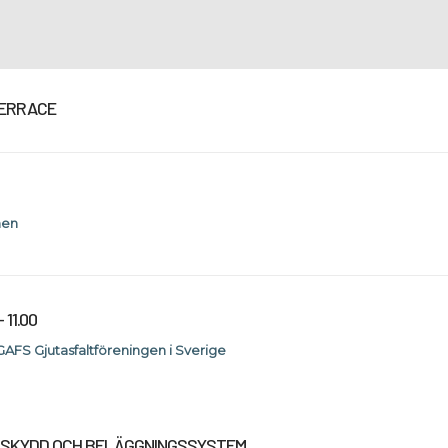
TERRACE
nen
– 11.00
 GAFS Gjutasfaltföreningen i Sverige
TSKYDD OCH BELÄGGNINGSSYSTEM.