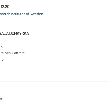
– 12.20
search Institutes of Sweden
PSALA DOMKYRKA
ing
e och klättrare
ng
et