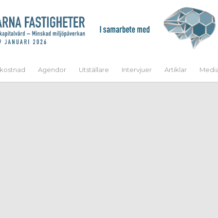
kostnad
Agendor
Utställare
Intervjuer
Artiklar
Medi
TORSDAG 29 JANUARI
IGHETER / ANLÄGGN