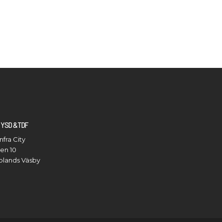
L YSD &TDF
nfra City
en 10
pplands Väsby