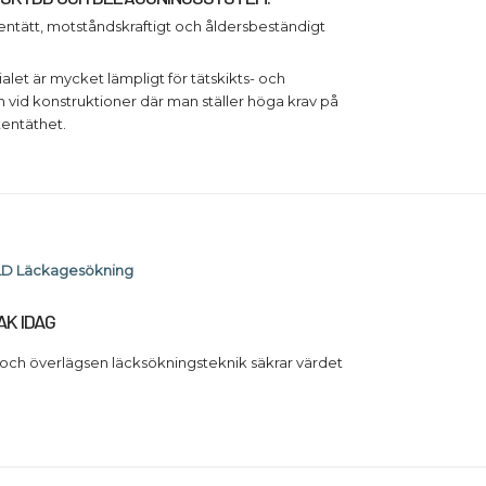
ttentätt, motståndskraftigt och åldersbeständigt
alet är mycket lämpligt för tätskikts- och
vid konstruktioner där man ställer höga krav på
tentäthet.
LD Läckagesökning
AK IDAG
 och överlägsen läcksökningsteknik säkrar värdet