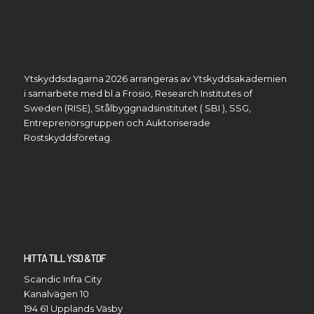
Ytskyddsdagarna 2026 arrangeras av Ytskyddsakademien
i samarbete med bl.a Frosio, Research Institutes of
Sweden (RISE), Stålbyggnadsinstitutet ( SBI ), SSG,
Entreprenörsgruppen och Auktoriserade
Rostskyddsföretag.
HITTA TILL YSD &TDF
Scandic Infra City
Kanalvägen 10
194 61 Upplands Väsby