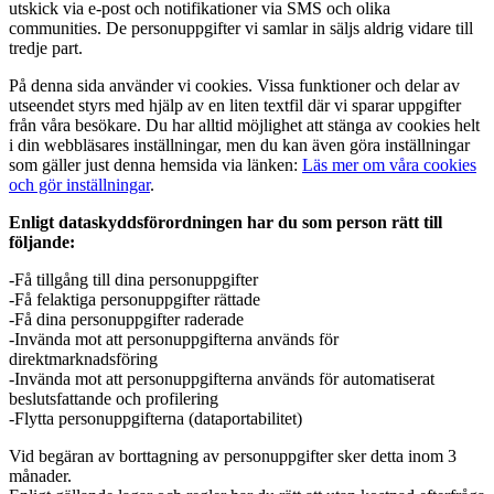
utskick via e-post och notifikationer via SMS och olika
communities. De personuppgifter vi samlar in säljs aldrig vidare till
tredje part.
På denna sida använder vi cookies. Vissa funktioner och delar av
utseendet styrs med hjälp av en liten textfil där vi sparar uppgifter
från våra besökare. Du har alltid möjlighet att stänga av cookies helt
i din webbläsares inställningar, men du kan även göra inställningar
som gäller just denna hemsida via länken:
Läs mer om våra cookies
och gör inställningar
.
Enligt dataskyddsförordningen har du som person rätt till
följande:
-Få tillgång till dina personuppgifter
-Få felaktiga personuppgifter rättade
-Få dina personuppgifter raderade
-Invända mot att personuppgifterna används för
direktmarknadsföring
-Invända mot att personuppgifterna används för automatiserat
beslutsfattande och profilering
-Flytta personuppgifterna (dataportabilitet)
Vid begäran av borttagning av personuppgifter sker detta inom 3
månader.