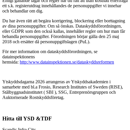
Enligt gällande lagar och regler har du rätt att utan kostnad efterfråga
ett s.k. registerutdrag innehållandes de personuppgifter vi innehar
och behandlar om dig.
Du har även rätt att begära korrigering, blockering eller borttagning
av dina personuppgifter. Om så önskas. Dataskyddsförordningen,
eller GDPR som den också kallas, innehåller regler om hur man får
behandla personuppgifter. Förordningen börjar gälla den 25 maj
2018 och ersätter då personuppgiftslagen (PuL).
För mer information om dataskyddsförordningen, se
datainspektionens
hemsida:
http:/www.datainspektionen.se/dataskyddsreformen
Ytskyddsdagarna 2026 arrangeras av Ytskyddsakademien i
samarbete med bl.a Frosio, Research Institutes of Sweden (RISE),
Stålbyggnadsinstitutet ( SBI ), SSG, Entreprenörsgruppen och
Auktoriserade Rostskyddsföretag.
Hitta till YSD &TDF
Scandic Infra City