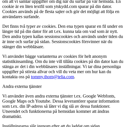
om att vi samlar uppgifter om dig när du surfar på vår hemsida. En
cookie är en liten textfil som ytskydd.com sparar på din dator.
Cookies används på de flesta sajter och gör det möjligt att följa en
användares surfande.
Det finns två typer av cookies. Den ena typen sparar en fil under en
längre tid på din dator för att t.ex. kunna tala om vad som är nytt.
Den andra typen kallas sessionscookies och används under tiden du
är inne och surfar på sidan. Sessionscookies försvinner när du
stänger din webbläsare.
Vi använder bägge varianterna av cookies för helt anonym
statistikinsamling. Om du inte vill tillåta cookies på din dator kan du
stänga av det i din webbläsares inställningar. Vi tar dina personliga
uppgifter på största allvar och vill du veta mer om hur kan du
kontakta oss på
tommy.thorn@telia.com
.
Andra externa tjänster
Vi använder även andra externa tjänster t.ex. Google Webfonts,
Google Maps och Youtube. Dessa leverantörer sparar information
som t.ex. din IP-adress så låter vi dig slå av dessa funktioner.
Utseendet och funktionerna på hemsidan kommer att ändras
dramatiskt.
Inställningarna slår igenom efter att du laddat om sidan.