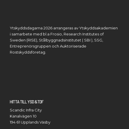
Ytskyddsdagarna 2026 arrangeras av Ytskyddsakademien
i samarbete med bl.a Frosio, Research Institutes of
Sweden (RISE), Stålbyggnadsinstitutet ( SBI ), SSG,
Entreprenörsgruppen och Auktoriserade
Rostskyddsföretag.
HITTA TILL YSD &TDF
Scandic Infra City
Kanalvägen 10
194 61 Upplands Väsby